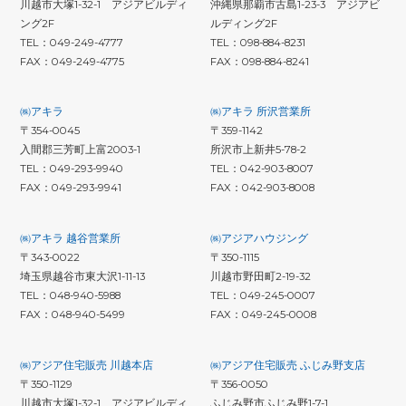
川越市大塚1-32-1 アジアビルディ
沖縄県那覇市古島1-23-3 アジアビ
ング2F
ルディング2F
TEL：049-249-4777
TEL：098-884-8231
FAX：049-249-4775
FAX：098-884-8241
㈱アキラ
㈱アキラ 所沢営業所
〒354-0045
〒359-1142
入間郡三芳町上富2003-1
所沢市上新井5-78-2
TEL：049-293-9940
TEL：042-903-8007
FAX：049-293-9941
FAX：042-903-8008
㈱アキラ 越谷営業所
㈱アジアハウジング
〒343-0022
〒350-1115
埼玉県越谷市東大沢1-11-13
川越市野田町2-19-32
TEL：048-940-5988
TEL：049-245-0007
FAX：048-940-5499
FAX：049-245-0008
㈱アジア住宅販売 川越本店
㈱アジア住宅販売 ふじみ野支店
〒350-1129
〒356-0050
川越市大塚1-32-1 アジアビルディ
ふじみ野市ふじみ野1-7-1