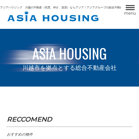
コ
アジアハウジング 川越の不動産（売買、仲介、賃貸）ならアジア！アジアグループの総合不動産会社です。
ン
menu
テ
ン
ツ
へ
ス
ASIA HOUSING
キ
ッ
プ
川越市を拠点とする総合不動産会社
RECCOMEND
おすすめの物件