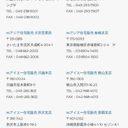
ング1F
TEL：049-293-7900
TEL：049-238-9001
FAX：049-293-7907
FAX：049-238-9002
㈱アジア住宅販売 大宮営業所
㈱アジア住宅販売 板橋支店
〒331-0815
〒175-0093
さいたま市北区大成町4-204-1
東京都板橋区赤塚新町2-2-4 1F
TEL：048-662-2005
TEL：03-6904-1400
FAX：048-662-2006
FAX：03-6904-1500
㈱アイエー住宅販売 川越本店
㈱アイエー住宅販売 狭山支店
〒350-0024
〒350-1305
川越市並木新町8-11
狭山市入間川1-16-23
TEL：049-265-3631
TEL：042-968-4012
FAX：049-265-3632
FAX：042-968-4013
㈱アイエー住宅販売 所沢支店
㈱アイエー住宅販売 那覇支店
〒359-1142
〒901-0152
所沢市上新井5-78-2
沖縄県那覇市小禄4-1-10 セゾンＫ1