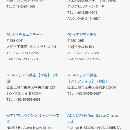
川越市野田町2-19-32 2F
埼玉県川越市大塚一丁目32番地1
TEL.049-249-1566
アジアビルディング 4F
TEL：49-238-4343
FAX：049-249-4801
FC ㈱マチダエステート
FC ㈱アジア不動産
〒358-0011
〒350-0811
入間市下藤沢415-2 クラリス 101
川越市小堤15-150
TEL：04-2960-2255
TEL：049-232-7556
FAX：04-2960-2256
FAX：049-239-7556
FC ㈱アジア不動産 【本店】（韓
FC ㈱アジア不動産
国）
【アジアライフ】（韓国）
釜山広域市東莱区中央大路1523
釜山広域市金井区長箭洞652-34
SKハブスカイ B1-09号
TEL：+82-51-518-6667
TEL：+82-51-558-6668
㈱アジアハウジング ミャンマー支
ASIA JAPAN Real Estate Dhaka
店
Ltd.
No.205,Bo Aung Kyaw Street,
Flat No-B-5,DOM-INNO ABIERTA,