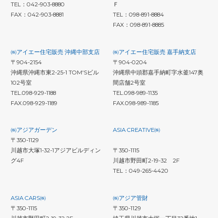
TEL：042-903-8880
Ｆ
FAX：042-903-8881
TEL：098-891-8884
FAX：098-891-8885
㈱アイエー住宅販売 沖縄中部支店
㈱アイエー住宅販売 嘉手納支店
〒904-2154
〒904-0204
沖縄県沖縄市東2-25-1 TOM'Sビル
沖縄県中頭郡嘉手納町字水釜147奥
102号室
間店舗2号室
TEL.098-929-1188
TEL.098-989-1135
FAX.098-929-1189
FAX.098-989-1185
㈱アジアガーデン
ASIA CREATIVE㈱
〒350-1129
川越市大塚1-32-1アジアビルディン
〒350-1115
グ4F
川越市野田町2-19-32 2F
TEL：049-265-4420
ASIA CARS㈱
㈱アジア管財
〒350-1115
〒350-1129