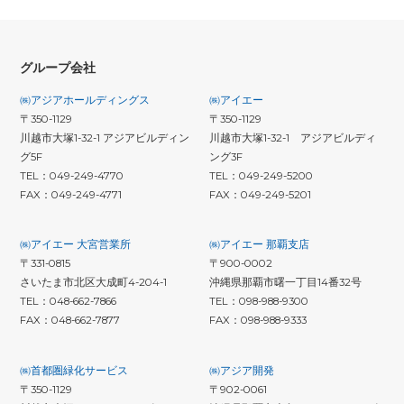
グループ会社
㈱アジアホールディングス
㈱アイエー
〒350-1129
〒350-1129
川越市大塚1-32-1 アジアビルディン
川越市大塚1-32-1 アジアビルディ
グ5F
ング3F
TEL：049-249-4770
TEL：049-249-5200
FAX：049-249-4771
FAX：049-249-5201
㈱アイエー 大宮営業所
㈱アイエー 那覇支店
〒331-0815
〒900-0002
さいたま市北区大成町4-204-1
沖縄県那覇市曙一丁目14番32号
TEL：048-662-7866
TEL：098-988-9300
FAX：048-662-7877
FAX：098-988-9333
㈱首都圏緑化サービス
㈱アジア開発
〒350-1129
〒902-0061