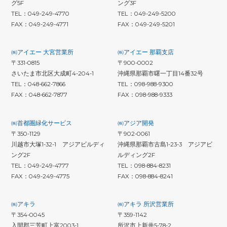
グ5F
ング3F
TEL：049-249-4770
TEL：049-249-5200
FAX：049-249-4771
FAX：049-249-5201
㈱アイエー 大宮営業所
㈱アイエー 那覇支店
〒331-0815
〒900-0002
さいたま市北区大成町4-204-1
沖縄県那覇市曙一丁目14番32号
TEL：048-662-7866
TEL：098-988-9300
FAX：048-662-7877
FAX：098-988-9333
㈱首都圏緑化サービス
㈱アジア開発
〒350-1129
〒902-0061
川越市大塚1-32-1 アジアビルディ
沖縄県那覇市古島1-23-3 アジアビ
ング2F
ルディング2F
TEL：049-249-4777
TEL：098-884-8231
FAX：049-249-4775
FAX：098-884-8241
㈱アキラ
㈱アキラ 所沢営業所
〒354-0045
〒359-1142
入間郡三芳町上富2003-1
所沢市上新井5-78-2