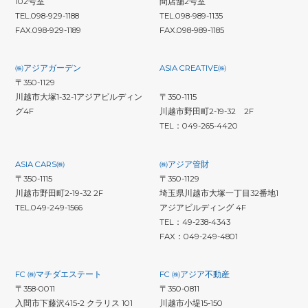
102号室
間店舗2号室
TEL.098-929-1188
TEL.098-989-1135
FAX.098-929-1189
FAX.098-989-1185
㈱アジアガーデン
ASIA CREATIVE㈱
〒350-1129
川越市大塚1-32-1アジアビルディン
〒350-1115
グ4F
川越市野田町2-19-32 2F
TEL：049-265-4420
ASIA CARS㈱
㈱アジア管財
〒350-1115
〒350-1129
川越市野田町2-19-32 2F
埼玉県川越市大塚一丁目32番地1
TEL.049-249-1566
アジアビルディング 4F
TEL：49-238-4343
FAX：049-249-4801
FC ㈱マチダエステート
FC ㈱アジア不動産
〒358-0011
〒350-0811
入間市下藤沢415-2 クラリス 101
川越市小堤15-150