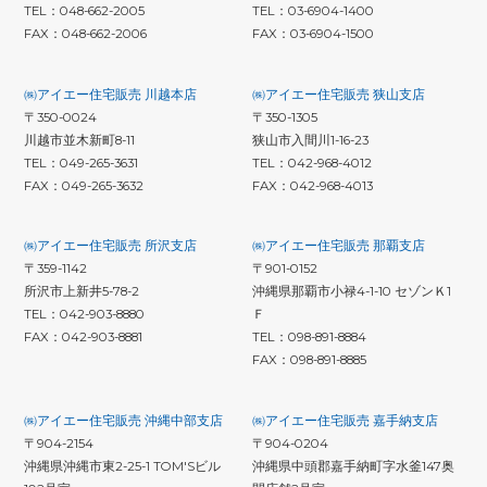
TEL：048-662-2005
TEL：03-6904-1400
FAX：048-662-2006
FAX：03-6904-1500
㈱アイエー住宅販売 川越本店
㈱アイエー住宅販売 狭山支店
〒350-0024
〒350-1305
川越市並木新町8-11
狭山市入間川1-16-23
TEL：049-265-3631
TEL：042-968-4012
FAX：049-265-3632
FAX：042-968-4013
㈱アイエー住宅販売 所沢支店
㈱アイエー住宅販売 那覇支店
〒359-1142
〒901-0152
所沢市上新井5-78-2
沖縄県那覇市小禄4-1-10 セゾンＫ1
TEL：042-903-8880
Ｆ
FAX：042-903-8881
TEL：098-891-8884
FAX：098-891-8885
㈱アイエー住宅販売 沖縄中部支店
㈱アイエー住宅販売 嘉手納支店
〒904-2154
〒904-0204
沖縄県沖縄市東2-25-1 TOM'Sビル
沖縄県中頭郡嘉手納町字水釜147奥