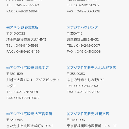
TEL：049-293-9940
TEL：042-903-8007
FAX：049-293-9941
FAX：042-903-8008
㈱アキラ 越谷営業所
㈱アジアハウジング
〒343-0022
〒350-1115
埼玉県越谷市東大沢1-11-13
川越市野田町2-19-32
TEL：048-940-5988
TEL：049-245-0007
FAX：048-940-5499
FAX：049-245-0008
㈱アジア住宅販売 川越本店
㈱アジア住宅販売 ふじみ野支店
〒350-1129
〒356-0050
川越市大塚1-32-1 アジアビルディ
ふじみ野市ふじみ野1-7-1
ング1F
TEL：049-293-7900
TEL：049-238-9001
FAX：049-293-7907
FAX：049-238-9002
㈱アジア住宅販売 大宮営業所
㈱アジア住宅販売 板橋支店
〒331-0815
〒175-0093
さいたま市北区大成町4-204-1
東京都板橋区赤塚新町2-2-4 1F