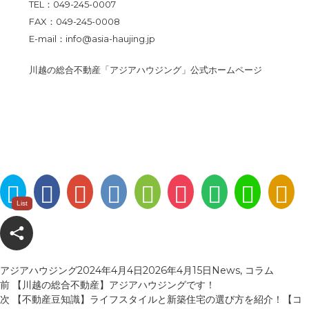
TEL：049-245-0007
FAX：049-245-0008
E-mail：info@asia-haujing.jp
川越の総合不動産「アジアハウジング」公式ホームページ
ツ
Facebook
Google
は
Feedly
Pocket
Evernote
LINE
rs
List
ィ
Plus
て
に
で
ー
な
保
送
ト
ブ
存
る
投
投
カ
アジアハウジング
2024年4月4日
2026年4月15日
News
,
コラム
す
ッ
稿
過
稿
テ
前
【川越の総合不動産】アジアハウジングです！
投
者
去
次
日:
ゴ
次
【不動産豆知識】ライフスタイルと新築住宅の選び方を紹介！【コ