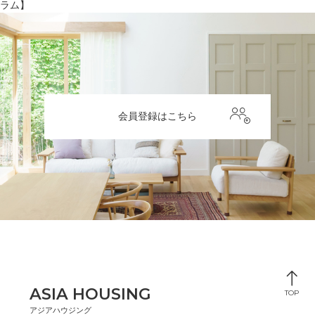
る
ク
の
の
リ
稿
ラム】
マ
投
投
ー
ナ
稿:
稿:
ー
ビ
ク
ゲ
に
ー
追
会員登録はこちら
シ
加
ョ
ン
ASIA HOUSING
TOP
アジアハウジング