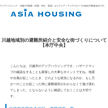
コ
アジアハウジング 川越の不動産（売買、仲介、賃貸）ならアジア！アジアグループの総合不動産会社です。
ン
テ
ン
ツ
へ
ス
キ
川越地域別の避難所紹介と安全な街づくりについて
ッ
【本庁中央】
プ
こんにちは、川越市のアジアハウジングです。ハザードマッ
プの確認をすることも家探しの大事なポイントですね。地震
や台風が起こったとき、どのような状況になるのか、もし万
が一のことが起こった時に避難場所がわからなくて逃げ遅れ
てしまった、とならないように確認しておくことは大切で
す。