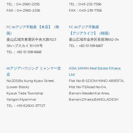
TEL：04-2960-2255
TEL：049-232-7556
FAX：04-2960-2256
FAX：049-239-7556
FC ㈱アジア不動産 【本店】（韓
FC ㈱アジア不動産
国）
【アジアライフ】（韓国）
釜山広域市東莱区中央大路1523
釜山広域市金井区長箭洞652-34
SKハブスカイ B1-09号
TEL：+82-51-518-6667
TEL：+82-51-558-6668
㈱アジアハウジング ミャンマー支
ASIA JAPAN Real Estate Dhaka
店
Ltd.
No.205,Bo Aung Kyaw Street,
Flat No-B-5,DOM-INNO ABIERTA,
(Lower Block)
Plot No-73,Road No-04,
Kyauk Tada Township
Banani Residential Area,
Yangon.Myanmar
Banani,Dhaka,BANGLADESH
TEL：+95-92500-37727